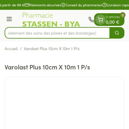
Diapositive 1 de 1
Aller au contenu
à partir de 99 €
Paiements sécurisés
Conseil du pharmacien
Livraison rapi
0
0 articles
Menu
0,00 €
z rapidement des soins des plaies et des bandages
Cherch
Rechercher
Accueil
/
Varolast Plus 10cm X 10m 1 P/s
Varolast Plus 10cm X 10m 1 P/s