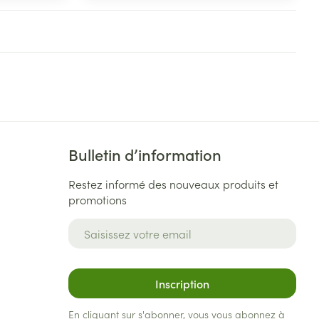
Eau micellaire
s
Yeux
s
Afficher plus
ti-insectes
Senteur
Bulletin d’information
Restez informé des nouveaux produits et
promotions
Adresse mail
Inscription
CBD
En cliquant sur s'abonner, vous vous abonnez à