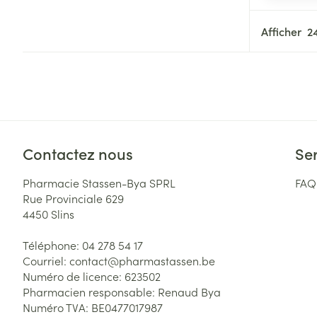
Afficher
Médicaments vé
Piluliers et acc
Soins du visag
Taches de pigm
Contactez nous
Ser
Peau sensible -
Pharmacie Stassen-Bya SPRL
FAQ
Peau mixte
Rue Provinciale 629
4450
Slins
Peau terne
Afficher plus
Téléphone:
04 278 54 17
Courriel:
contact@
pharmastassen.be
Numéro de licence:
623502
Pharmacien responsable:
Renaud Bya
Ronflement
Numéro TVA:
BE0477017987