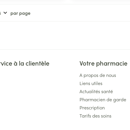
Soin intime
Afficher plu
Ombres à paupières
Massage
par page
térinaires
Cheveux
Afficher plus
Afficher plu
essoires
Masques chirurgique
e
Compléments
Répulsifs an
nutritionnels
entation
vice à la clientèle
Votre pharmacie
 peau irritée
A propos de nous
Liens utiles
Actualités santé
Pharmacien de garde
Prescription
Tarifs des soins
Autobronzants
Rasage