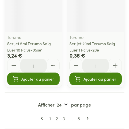
Terumo
Terumo
Ser Jet 5ml Terumo Saig
Ser Jet 20ml Terumo Saig
Luer 10 Pc Ss-05se1
Luer 1 Pc Ss-20e
3,24 €
0,36 €
Quantité
Quantité
Ajouter au panier
Ajouter au panier
Afficher
par page
Pages
Vous lisez actuellement la page
Page
Page
Page
1
2
3
...
5