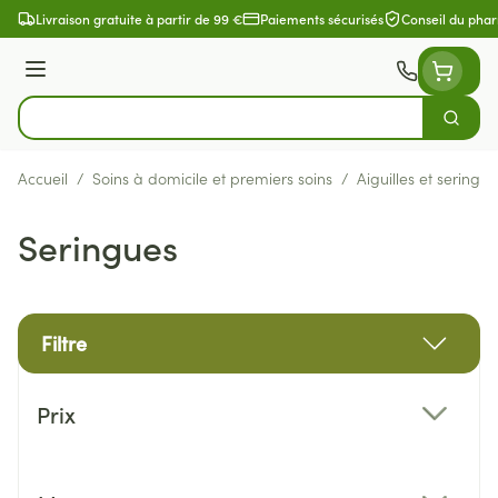
Aller au contenu
Livraison gratuite à partir de 99 €
Paiements sécurisés
Conseil du pha
Menu
Cherch
Rechercher
Accueil
/
Soins à domicile et premiers soins
/
Aiguilles et seringue
Seringues
Filtre
Passer à la liste des produits
Prix
filter