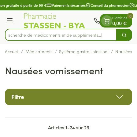
Diapositive 1 de 1
Aller au contenu
on gratuite à partir de 99 €
Paiements sécurisés
Conseil du pharmacien
Li
0
0 articles
Menu
0,00 €
Recherche de médicaments et de supp
Cherch
Rechercher
Accueil
/
Médicaments
/
Système gastro-intestinal
/
Nausées v
Nausées vomissement
Filtre
Articles
1
-
24
sur
29