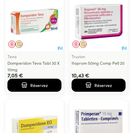
Médicament
Sur prescription
Médicament
Sur prescription
Teva
Truvion
Domperidon Teva Tabl 30 X
Itoprom 50mg Comp Pell 20
10mg
7,05 €
10,43 €
Réservez
Réservez