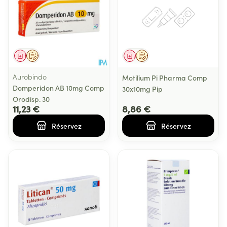
Médicament
Sur prescription
Médicament
Sur prescription
Aurobindo
Motilium Pi Pharma Comp
Domperidon AB 10mg Comp
30x10mg Pip
Orodisp. 30
11,23 €
8,86 €
Réservez
Réservez