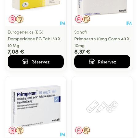
Médicament
Sur prescription
Médicament
Sur prescription
Eurogenerics (EG)
Sanofi
Domperidone EG Tabl 30 X
Primperan 10mg Comp 40 X
10 Mg
10mg
7,08 €
8,37 €
Réservez
Réservez
Médicament
Sur prescription
Médicament
Sur prescription