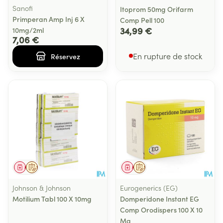
Sanofi
Itoprom 50mg Orifarm
Primperan Amp Inj 6 X
Comp Pell 100
34,99 €
10mg/2ml
7,06 €
En rupture de stock
Réservez
Médicament
Sur prescription
Médicament
Sur prescription
Johnson & Johnson
Eurogenerics (EG)
Motilium Tabl 100 X 10mg
Domperidone Instant EG
Comp Orodispers 100 X 10
Mg