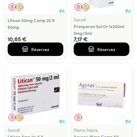
Médicament
Sur prescription
Médicament
Sur prescription
Sanofi
Litican 50mg Comp 20 X
Primperan Sol Or 1x200ml
50mg
5mg/5ml
10,65 €
7,17 €
Réservez
Réservez
Médicament
Sur prescription
Médicament
Sanofi
Pierre Fabre
Litican Amp Inj 6 X
Agyrax 25mg Comp 50