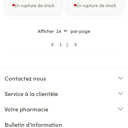
En rupture de stock
En rupture de stock
Afficher
par page
Pages
Vous lisez actuellement la page
Page
1
2
Contactez nous
Service à la clientèle
Votre pharmacie
Bulletin d’information