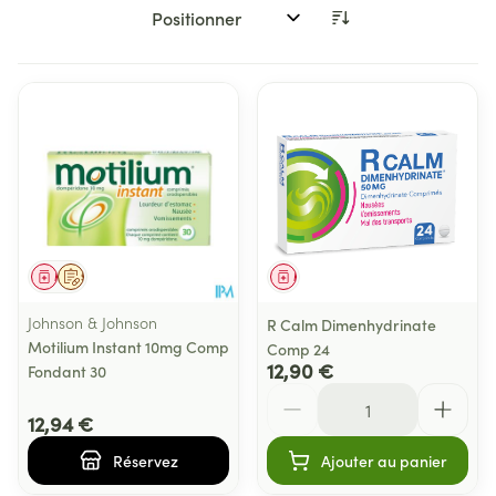
Trier par:
Médicament
Sur prescription
Médicament
Johnson & Johnson
R Calm Dimenhydrinate
Motilium Instant 10mg Comp
Comp 24
12,90 €
Fondant 30
Quantité
12,94 €
Réservez
Ajouter au panier