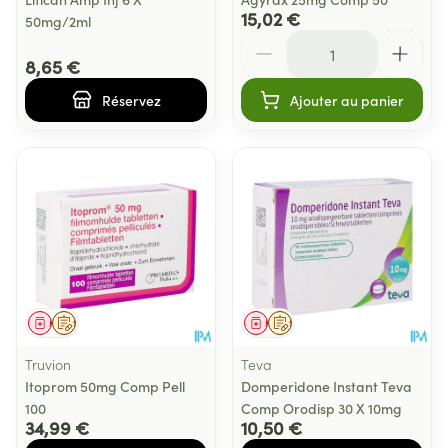
15,02 €
50mg/2ml
Quantité
8,65 €
Réservez
Ajouter au panier
Médicament
Sur prescription
Médicament
Sur prescription
Truvion
Teva
Itoprom 50mg Comp Pell
Domperidone Instant Teva
100
Comp Orodisp 30 X 10mg
34,99 €
10,50 €