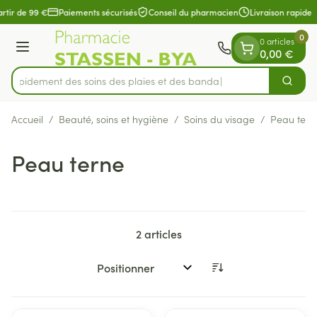
Diapositive 1 de 1
Aller au contenu
artir de 99 €
Paiements sécurisés
Conseil du pharmacien
Livraison rapide
0
0 articles
Menu
0,00 €
Trouvez rapidement des soins des plaies et des b
Cherch
Rechercher
Accueil
/
Beauté, soins et hygiène
/
Soins du visage
/
Peau tern
Peau terne
2
articles
Trier par: