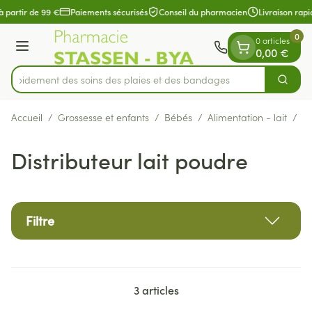
Diapositive 1 de 1
Aller au contenu
à partir de 99 €
Paiements sécurisés
Conseil du pharmacien
Livraison rapi
0
0 articles
Menu
0,00 €
z rapidement des soins des plaies et des bandages
Cherch
Rechercher
Accueil
/
Grossesse et enfants
/
Bébés
/
Alimentation - lait
/
Di
Distributeur lait poudre
Filtre
3
articles