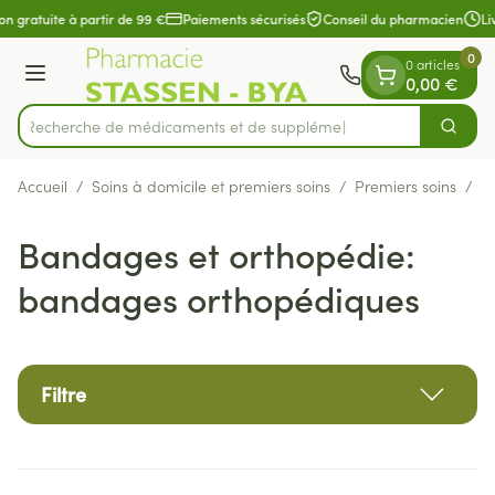
Diapositive 1 de 1
Aller au contenu
on gratuite à partir de 99 €
Paiements sécurisés
Conseil du pharmacien
Liv
0
0 articles
Menu
0,00 €
Recherche de médicame
Cherch
Rechercher
Accueil
/
Soins à domicile et premiers soins
/
Premiers soins
/
B
Bandages et orthopédie:
bandages orthopédiques
Filtre