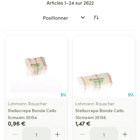
Articles
1
-
24
sur
2622
Trier par:
Lohmann Rauscher
Lohmann Rauscher
Stellacrepe Bande Cello
Stellacrepe Bande Cello
5cmx4m 35154
10cmx4m 35156
0,96 €
1,47 €
Quantité
Quantité