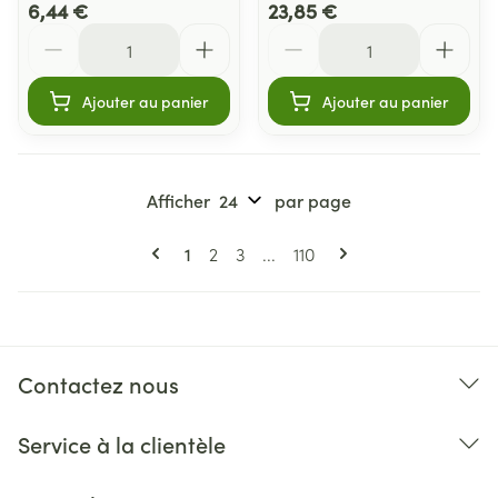
6,44 €
23,85 €
Quantité
Quantité
Ajouter au panier
Ajouter au panier
Afficher
par page
Pages
Vous lisez actuellement la page
Page
Page
Page
1
2
3
...
110
Contactez nous
Service à la clientèle