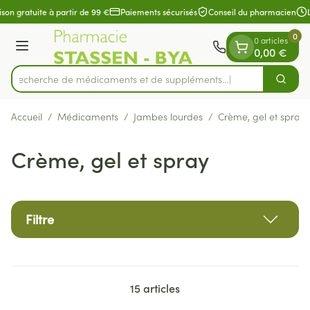
Diapositive 1 de 1
Aller au contenu
son gratuite à partir de 99 €
Paiements sécurisés
Conseil du pharmacien
L
0
0 articles
Menu
0,00 €
Recherche de médicaments et de suppléments...
Cherch
Rechercher
Accueil
/
Médicaments
/
Jambes lourdes
/
Crème, gel et spray
Crème, gel et spray
Filtre
15
articles