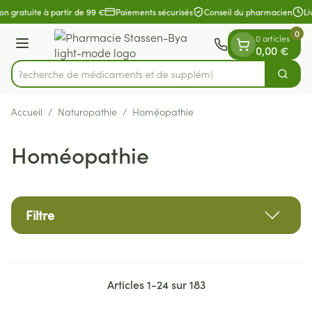
Diapositive 1 de 1
Aller au contenu
on gratuite à partir de 99 €
Paiements sécurisés
Conseil du pharmacien
Liv
0
0 articles
Menu
0,00 €
Recherche de médica
Cherch
Rechercher
Accueil
/
Naturopathie
/
Homéopathie
Homéopathie
Filtre
Articles
1
-
24
sur
183