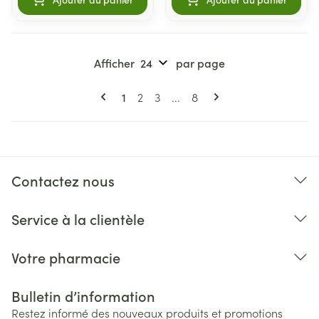
Afficher
par page
Pages
Vous lisez actuellement la page
Page
Page
Page
1
2
3
...
8
Contactez nous
Service à la clientèle
Votre pharmacie
Bulletin d’information
Restez informé des nouveaux produits et promotions