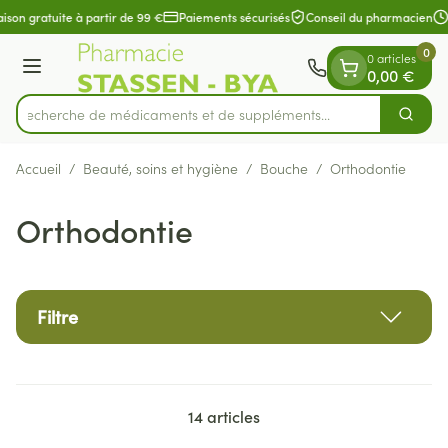
Diapositive 1 de 1
Aller au contenu
ison gratuite à partir de 99 €
Paiements sécurisés
Conseil du pharmacien
0
0 articles
Menu
0,00 €
Recherche de médicaments et de suppléments...
Cherch
Rechercher
Accueil
/
Beauté, soins et hygiène
/
Bouche
/
Orthodontie
Orthodontie
Filtre
14
articles