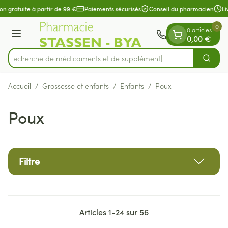
Diapositive 1 de 1
Aller au contenu
on gratuite à partir de 99 €
Paiements sécurisés
Conseil du pharmacien
Liv
0
0 articles
Menu
0,00 €
Recherche de médicamen
Cherch
Rechercher
Accueil
/
Grossesse et enfants
/
Enfants
/
Poux
Poux
Filtre
Articles
1
-
24
sur
56