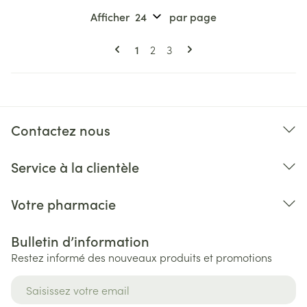
Afficher
par page
Pages
Vous lisez actuellement la page
Page
Page
1
2
3
Contactez nous
Service à la clientèle
Votre pharmacie
Bulletin d’information
Restez informé des nouveaux produits et promotions
Adresse mail