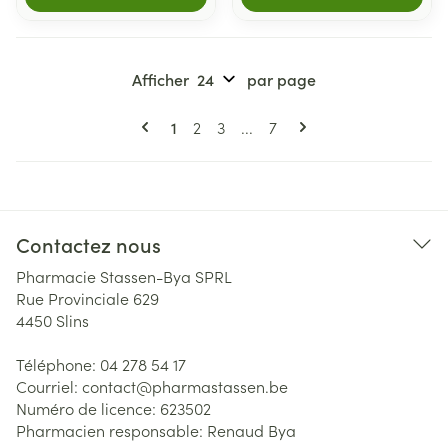
Afficher
par page
Pages
Vous lisez actuellement la page
Page
Page
Page
1
2
3
...
7
Contactez nous
Pharmacie Stassen-Bya SPRL
Rue Provinciale 629
4450
Slins
Téléphone:
04 278 54 17
Courriel:
contact@
pharmastassen.be
Numéro de licence:
623502
Pharmacien responsable:
Renaud Bya