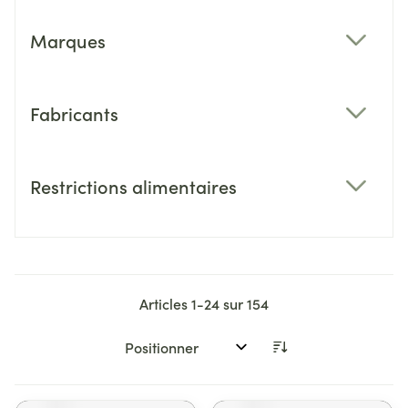
Marques
filter
Fabricants
filter
Restrictions alimentaires
filter
Articles
1
-
24
sur
154
Trier par: