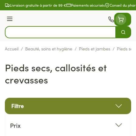
Aller au contenu
Livraison gratuite à partir de 99 €
Paiements sécurisés
Conseil du pha
Menu
Cherch
Rechercher
Accueil
/
Beauté, soins et hygiène
/
Pieds et jambes
/
Pieds secs
Pieds secs, callosités et
crevasses
Filtre
Passer à la liste des produits
Prix
filter