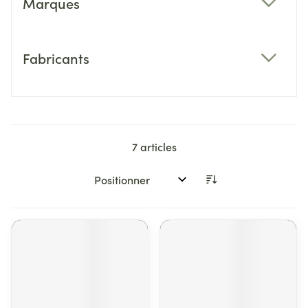
Marques
filter
Fabricants
filter
7
articles
Trier par: