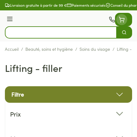
Aller au contenu
Livraison gratuite à partir de 99 €
Paiements sécurisés
Conseil du pha
Menu
Cherch
Rechercher
Accueil
/
Beauté, soins et hygiène
/
Soins du visage
/
Lifting - fil
Lifting - filler
Filtre
Passer à la liste des produits
Prix
filter