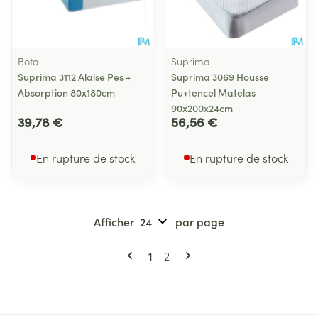
Bota
Suprima
Suprima 3112 Alaise Pes +
Suprima 3069 Housse
Absorption 80x180cm
Pu+tencel Matelas
90x200x24cm
39,78 €
56,56 €
En rupture de stock
En rupture de stock
Afficher
par page
Pages
Vous lisez actuellement la page
Page
1
2