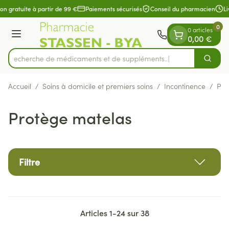
Diapositive 1 de 1
Aller au contenu
on gratuite à partir de 99 €
Paiements sécurisés
Conseil du pharmacien
Li
0
0 articles
Menu
0,00 €
Recherche de médicaments et
Cherch
Rechercher
Accueil
/
Soins à domicile et premiers soins
/
Incontinence
/
Pro
Protège matelas
Filtre
Articles
1
-
24
sur
38