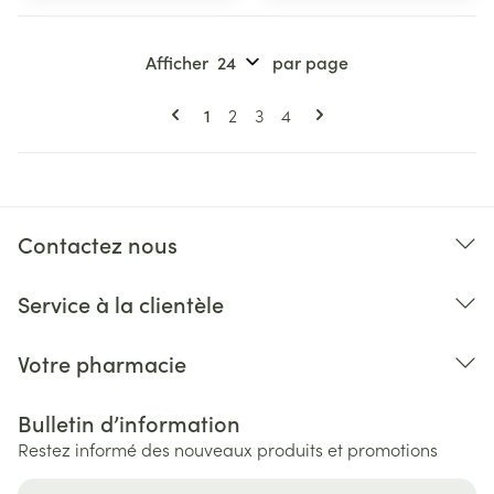
Afficher
par page
Pages
Vous lisez actuellement la page
Page
Page
Page
1
2
3
4
Contactez nous
Service à la clientèle
Votre pharmacie
Bulletin d’information
Restez informé des nouveaux produits et promotions
Adresse mail