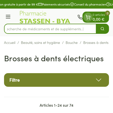
Diapositive 1 de 1
Aller au contenu
on gratuite à partir de 99 €
Paiements sécurisés
Conseil du pharmacien
Liv
0
0 articles
Menu
0,00 €
Recherche de médicaments e
Cherch
Rechercher
Accueil
/
Beauté, soins et hygiène
/
Bouche
/
Brosses à dents él
Brosses à dents électriques
Filtre
Articles
1
-
24
sur
74