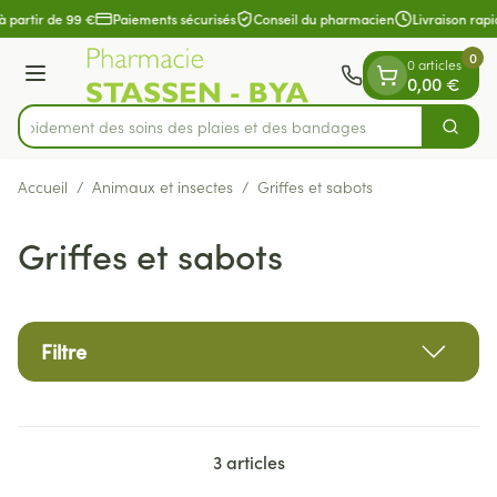
Diapositive 1 de 1
Aller au contenu
à partir de 99 €
Paiements sécurisés
Conseil du pharmacien
Livraison rapi
0
0 articles
Menu
0,00 €
z rapidement des soins des plaies et des bandages
Cherch
Rechercher
Accueil
/
Animaux et insectes
/
Griffes et sabots
Griffes et sabots
Filtre
3
articles