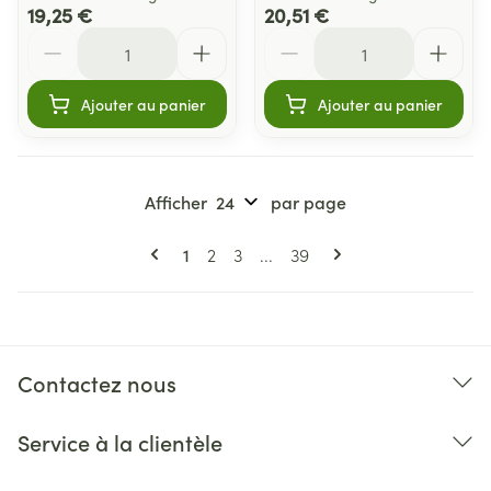
19,25 €
20,51 €
Quantité
Quantité
Ajouter au panier
Ajouter au panier
Afficher
par page
Pages
Vous lisez actuellement la page
Page
Page
Page
1
2
3
...
39
Contactez nous
Service à la clientèle