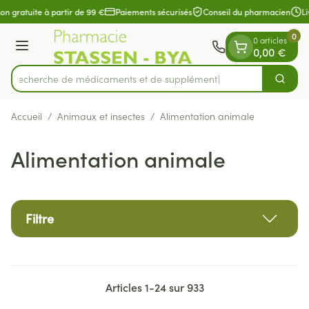
Diapositive 1 de 1
Aller au contenu
on gratuite à partir de 99 €
Paiements sécurisés
Conseil du pharmacien
Li
0
0 articles
Menu
0,00 €
Recherche de médicaments
Cherch
Rechercher
Accueil
/
Animaux et insectes
/
Alimentation animale
Alimentation animale
Filtre
Articles
1
-
24
sur
933