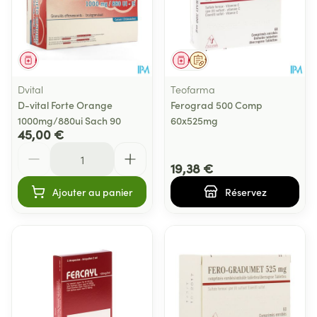
Médicament
Médicament
Sur prescription
Dvital
Teofarma
D-vital Forte Orange
Ferograd 500 Comp
1000mg/880ui Sach 90
60x525mg
45,00 €
Quantité
19,38 €
Ajouter au panier
Réservez