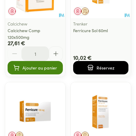
Médicament
Médicament
Sur prescription
Calcichew
Trenker
Calcichew Comp
Ferricure Sol 60ml
120x500mg
27,61 €
Quantité
10,02 €
Ajouter au panier
Réservez
Médicament
Sur prescription
Médicament
Sur prescription