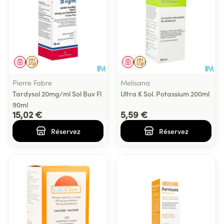
Médicament
Sur prescription
Médicament
Sur prescription
Pierre Fabre
Melisana
Tardysol 20mg/ml Sol Buv Fl
Ultra K Sol. Potassium 200ml
90ml
15,02 €
5,59 €
Réservez
Réservez