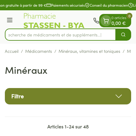
Diapositive 1 de 1
Aller au contenu
on gratuite à partir de 99 €
Paiements sécurisés
Conseil du pharmacien
Li
0
0 articles
Menu
0,00 €
Recherche de médicaments et
Cherch
Rechercher
Accueil
/
Médicaments
/
Minéraux, vitamines et toniques
/
Min
Minéraux
Filtre
Articles
1
-
24
sur
48