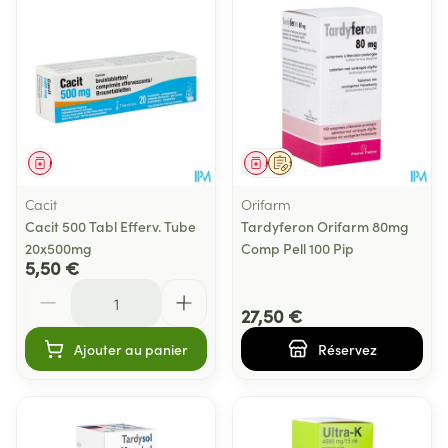
Médicament
Médicament
Sur prescription
Cacit
Orifarm
Cacit 500 Tabl Efferv. Tube
Tardyferon Orifarm 80mg
20x500mg
Comp Pell 100 Pip
5,50 €
Quantité
27,50 €
Ajouter au panier
Réservez