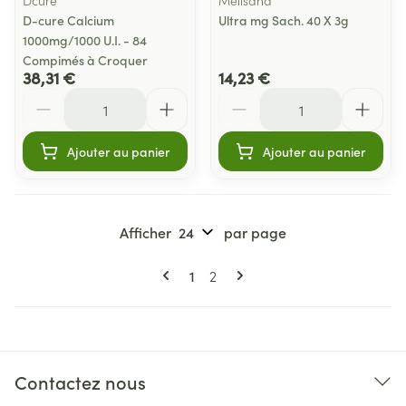
D-cure Calcium
Ultra mg Sach. 40 X 3g
1000mg/1000 U.I. - 84
Compimés à Croquer
38,31 €
14,23 €
Quantité
Quantité
Ajouter au panier
Ajouter au panier
Afficher
par page
Pages
Vous lisez actuellement la page
Page
1
2
Contactez nous