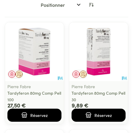
Trier par:
Médicament
Sur prescription
Médicament
Sur prescription
Pierre Fabre
Pierre Fabre
Tardyferon 80mg Comp Pell
Tardyferon 80mg Comp Pell
100
30
27,50 €
9,89 €
Réservez
Réservez