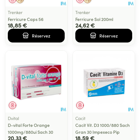
Trenker
Trenker
Ferricure Caps 56
Ferricure Sol 200ml
18,85 €
24,62 €
Réservez
Réservez
Médicament
Médicament
Dvital
Cacit
D-vital Forte Orange
Cacit Vit. D3 1000/880 Sach
1000mg/880ui Sach 30
Gran 30 Impexeco Pip
20,33 €
18,59 €