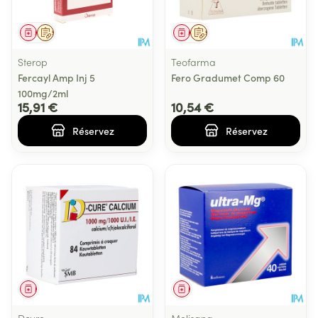
Médicament
Sur prescription
Médicament
Sur prescription
Sterop
Teofarma
Fercayl Amp Inj 5
Fero Gradumet Comp 60
100mg/2ml
15,91 €
10,54 €
Réservez
Réservez
Médicament
Médicament
Dcure
Melisana