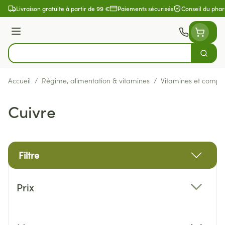
Aller au contenu
Livraison gratuite à partir de 99 €
Paiements sécurisés
Conseil du pha
Menu
Cherch
Rechercher
Accueil
/
Régime, alimentation & vitamines
/
Vitamines et compl
Cuivre
Filtre
Passer à la liste des produits
Prix
filter