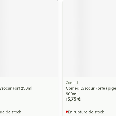
Comed
socur Fort 250ml
Comed Lysocur Forte (pige
500ml
15,75 €
ure de stock
En rupture de stock