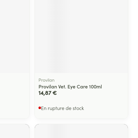
Yeux
s
Afficher plus
ti-insectes
Senteur
Provilan
Provilan Vet. Eye Care 100ml
14,87 €
En rupture de stock
CBD