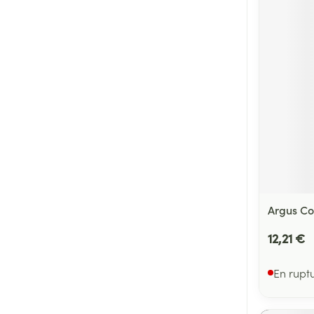
Argus Co
12,21 €
En rupt