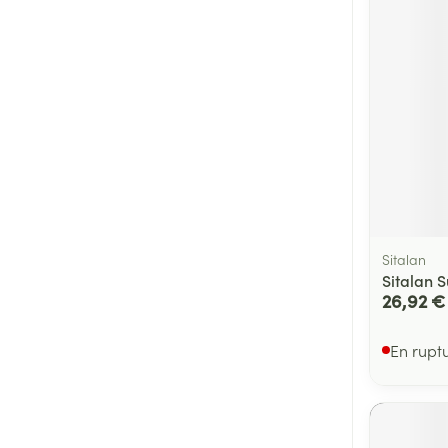
Médicaments vé
Piluliers et acc
Soins du visag
Taches de pigm
Peau sensible -
Peau mixte
Sitalan
Peau terne
Sitalan 
26,92 €
Afficher plus
En rupt
Ronflement