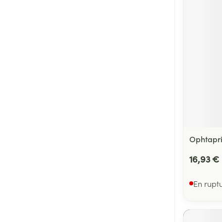
Ophtapri
16,93 €
En rupt