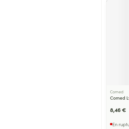
Comed
Comed Ly
8,46 €
En rupt