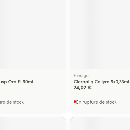
Massage
térinaires
Cheveux
Afficher plus
Afficher plu
essoires
Masques chirurgique
e
Compléments
Répulsifs an
nutritionnels
entation
 peau irritée
Fendigo
Susp Ora Fl 90ml
Clerapliq Collyre 5x0,33ml
74,07 €
ure de stock
En rupture de stock
Autobronzants
Rasage