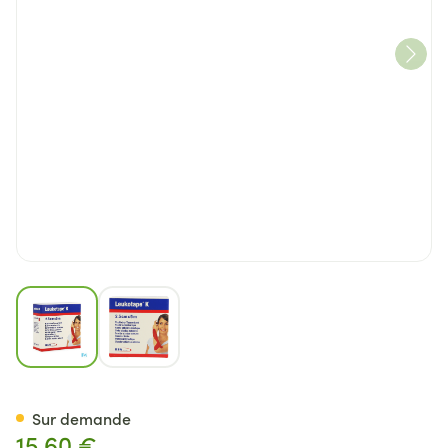
View larger image
View larger image
Leukotape K Bande Adh Elast
Sur demande
15,60 €