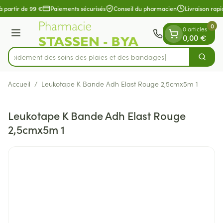
Diapositive 1 de 1
Aller au contenu
à partir de 99 €
Paiements sécurisés
Conseil du pharmacien
Livraison rapi
0
0 articles
Menu
0,00 €
z rapidement des soins des plaies et des bandages
Cherch
Rechercher
Accueil
/
Leukotape K Bande Adh Elast Rouge 2,5cmx5m 1
Leukotape K Bande Adh Elast Rouge
2,5cmx5m 1