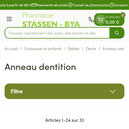
Diapositive 1 de 1
Aller au contenu
ite à partir de 99 €
Paiements sécurisés
Conseil du pharmacien
Livraison 
0
0 articles
Menu
0,00 €
ez rapidement des soins des plaies et des bandages
Cherch
Rechercher
Accueil
/
Grossesse et enfants
/
Bébés
/
Dents
/
Anneau dentit
Anneau dentition
Filtre
Articles
1
-
24
sur
33