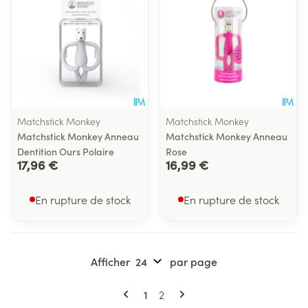
Matchstick Monkey
Matchstick Monkey
Matchstick Monkey Anneau
Matchstick Monkey Anneau
Dentition Ours Polaire
Rose
17,96 €
16,99 €
En rupture de stock
En rupture de stock
Afficher
par page
Pages
Vous lisez actuellement la page
Page
1
2