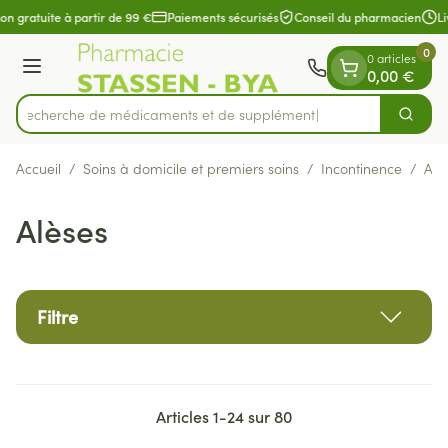
Diapositive 1 de 1
Aller au contenu
on gratuite à partir de 99 €
Paiements sécurisés
Conseil du pharmacien
Liv
0
0 articles
Menu
0,00 €
Recherche de médica
Cherch
Rechercher
Accueil
/
Soins à domicile et premiers soins
/
Incontinence
/
Alè
Alèses
Filtre
Articles
1
-
24
sur
80