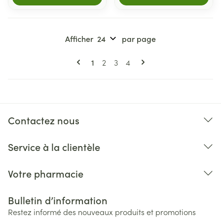
Afficher
par page
Pages
Vous lisez actuellement la page
Page
Page
Page
1
2
3
4
Contactez nous
Service à la clientèle
Votre pharmacie
Bulletin d’information
Restez informé des nouveaux produits et promotions