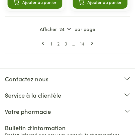
Ajouter au panier
Ajouter au panier
Afficher
par page
Pages
Vous lisez actuellement la page
Page
Page
Page
1
2
3
...
14
Contactez nous
Service à la clientèle
Votre pharmacie
Bulletin d’information
Restez informé des nouveaux produits et promotions