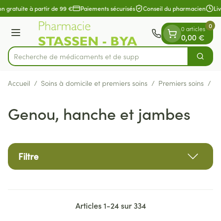
Diapositive 1 de 1
Aller au contenu
n gratuite à partir de 99 €
Paiements sécurisés
Conseil du pharmacien
Liv
0
0 articles
Menu
0,00 €
Recherche de médi
Cherch
Rechercher
Accueil
/
Soins à domicile et premiers soins
/
Premiers soins
/
B
Genou, hanche et jambes
Filtre
Articles
1
-
24
sur
334