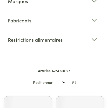
Marques
filter
Fabricants
filter
Restrictions alimentaires
filter
Articles
1
-
24
sur
27
Trier par: