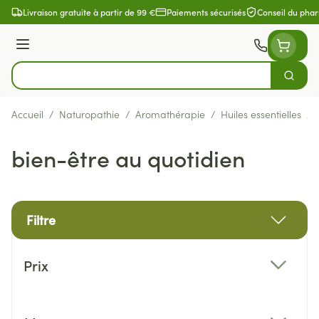
Aller au contenu
Livraison gratuite à partir de 99 €
Paiements sécurisés
Conseil du pha
Menu
Cherch
Rechercher
Accueil
/
Naturopathie
/
Aromathérapie
/
Huiles essentielles
/
bien-être au quotidien
Filtre
Passer à la liste des produits
Prix
filter