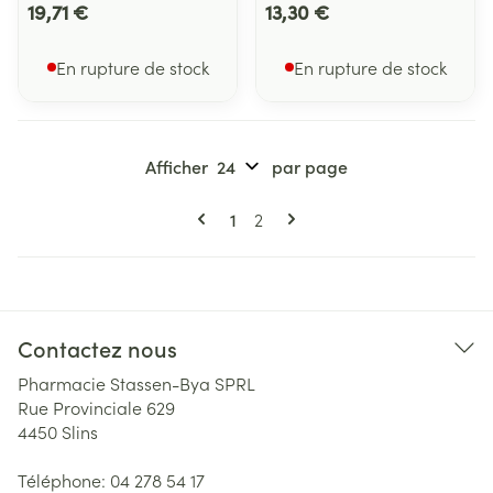
19,71 €
13,30 €
En rupture de stock
En rupture de stock
Afficher
par page
Pages
Vous lisez actuellement la page
Page
1
2
Contactez nous
Pharmacie Stassen-Bya SPRL
Rue Provinciale 629
4450
Slins
Téléphone:
04 278 54 17