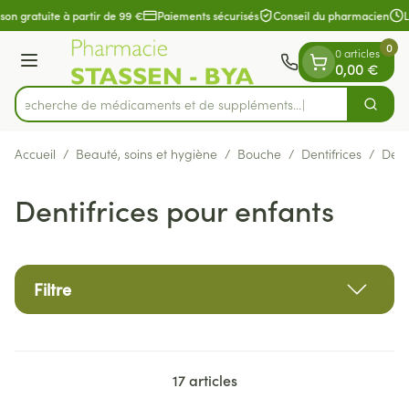
Diapositive 1 de 1
Aller au contenu
son gratuite à partir de 99 €
Paiements sécurisés
Conseil du pharmacien
L
0
0 articles
Menu
0,00 €
Recherche de médicaments et de suppléments..
Cherch
Rechercher
Accueil
/
Beauté, soins et hygiène
/
Bouche
/
Dentifrices
/
Dent
Dentifrices pour enfants
Filtre
17
articles