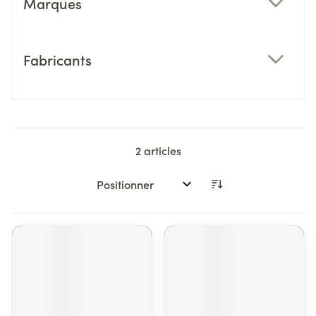
Marques
filter
Fabricants
filter
2
articles
Trier par: