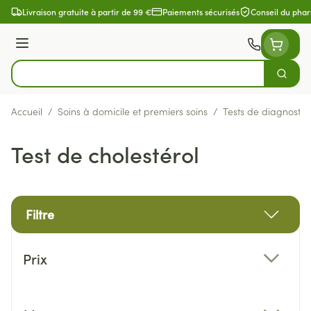
Aller au contenu
Livraison gratuite à partir de 99 €
Paiements sécurisés
Conseil du pha
Menu
Cherch
Rechercher
Accueil
/
Soins à domicile et premiers soins
/
Tests de diagnostic
Test de cholestérol
Filtre
Passer à la liste des produits
Prix
filter