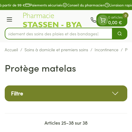
Diapositive 1 de 1
Aller au contenu
à partir de 99 €
Paiements sécurisés
Conseil du pharmacien
Livraison rapi
0
0 articles
Menu
0,00 €
z rapidement des soins des plaies et des bandages
Cherch
Rechercher
Accueil
/
Soins à domicile et premiers soins
/
Incontinence
/
Pro
Protège matelas
Filtre
Articles
25
-
38
sur
38