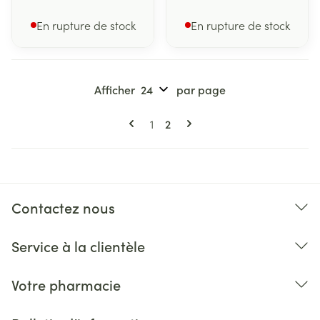
En rupture de stock
En rupture de stock
Afficher
par page
Pages
Vous lisez actuellement la pa
Page
1
2
Contactez nous
Service à la clientèle
Votre pharmacie