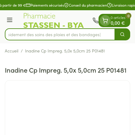
Diapositive 1 de 1
Aller au contenu
à partir de 99 €
Paiements sécurisés
Conseil du pharmacien
Livraison rapi
0
0 articles
Menu
0,00 €
z rapidement des soins des plaies et des bandages
Cherch
Rechercher
Accueil
/
Inadine Cp Impreg. 5,0x 5,0cm 25 P01481
Inadine Cp Impreg. 5,0x 5,0cm 25 P01481