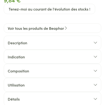
Tenez-moi au courant de l'évolution des stocks !
Voir tous les produits de Beaphar
Description
Indication
Les gouttes oculaires soignent et nettoient les yeux
et les paupières des chiens et des chats.
Composition
Elles favorisent le mécanisme naturel de nettoyage
des yeux.
Utilisation
Le liquide lacrymal élimine les impuretés des yeux
et des paupières.
Détails