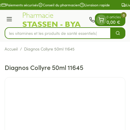
Diapositive 1 de 1
Aller au contenu
€
Paiements sécurisés
Conseil du pharmacien
Livraison rapide
Li
0
0 articles
Menu
0,00 €
rez les vitamines et les produits de santé essentiels
Cherch
Rechercher
Accueil
/
Diagnos Collyre 50ml 11645
Diagnos Collyre 50ml 11645