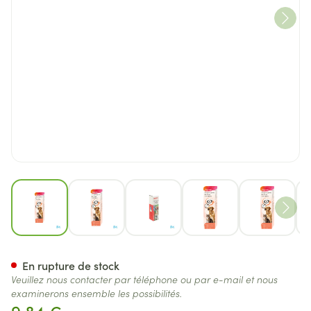
View larger image
View larger image
View larger image
View larger image
View lar
Diagnos Collyre 50ml 11645
En rupture de stock
Veuillez nous contacter par téléphone ou par e-mail et nous
examinerons ensemble les possibilités.
9,84 €