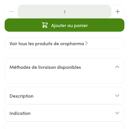
Quantité
Ajouter au panier
Voir tous les produits de oropharma
Méthodes de livraison disponibles
Description
Indication
Acides gras oméga 3 DHA et EPA pour un pelage