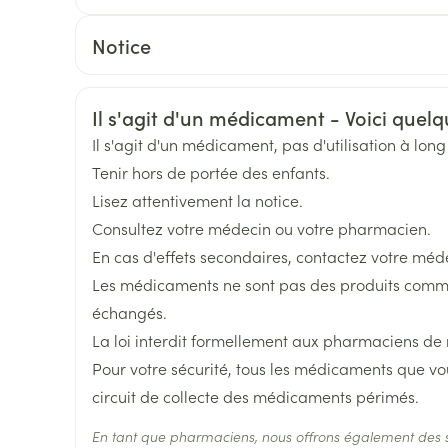
Soin intime
Afficher plu
Ombres à paupières
De préférence au moment des repas
CNK
2752434
Notice
Massage
térinaires
Cheveux
Afficher plus
Afficher plu
Français
Allemand
Néerlandais
Fabricants
Eurogenerics (EG) Generi
essoires
Masques chirurgique
Informations sur la sécurité
Il s'agit d'un médicament - Voici quelqu
Marques
Eurogenerics (EG)
Il s'agit d'un médicament, pas d'utilisation à lon
e
Compléments
Répulsifs an
Tenir hors de portée des enfants.
nutritionnels
Largeur
75 mm
Lisez attentivement la notice.
entation
Consultez votre médecin ou votre pharmacien.
 peau irritée
Longueur
107 mm
En cas d'effets secondaires, contactez votre méd
Les médicaments ne sont pas des produits comme l
Profondeur
45 mm
échangés.
La loi interdit formellement aux pharmaciens de
Quantité Du Paquet
100
Pour votre sécurité, tous les médicaments que vo
circuit de collecte des médicaments périmés.
Ingrédients Actifs
hydroxyéthylrutosides
Autobronzants
Rasage
En tant que pharmaciens, nous offrons également des 