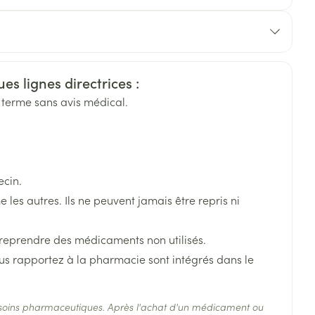
Eau micellaire
s
Yeux
s
Afficher plus
cs & Consumer
es lignes directrices :
g terme sans avis médical.
ti-insectes
Senteur
ecin.
es autres. Ils ne peuvent jamais être repris ni
 reprendre des médicaments non utilisés.
us rapportez à la pharmacie sont intégrés dans le
CBD
soins pharmaceutiques. Après l'achat d'un médicament ou