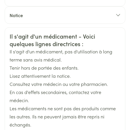
CNK
1148378
Notice
Fabricants
Français
Zoetis Belgium
Allemand
Néerlandais
Informations sur la sécurité
Il s'agit d'un médicament - Voici
Largeur
78 mm
quelques lignes directrices :
Il s'agit d'un médicament, pas d'utilisation à long
Longueur
188 mm
terme sans avis médical.
Tenir hors de portée des enfants.
Profondeur
60 mm
Lisez attentivement la notice.
Consultez votre médecin ou votre pharmacien.
Température ambiante (15°C -
En cas d'effets secondaires, contactez votre
Préservation
25°C)
médecin.
Les médicaments ne sont pas des produits comme
les autres. Ils ne peuvent jamais être repris ni
échangés.