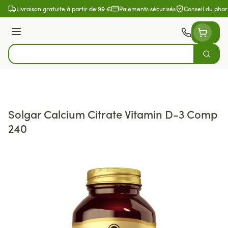
Aller au contenu
Livraison gratuite à partir de 99 €
Paiements sécurisés
Conseil du pha
Menu
Cherch
Rechercher
Solgar Calcium Citrate Vitamin D-3 Comp
240