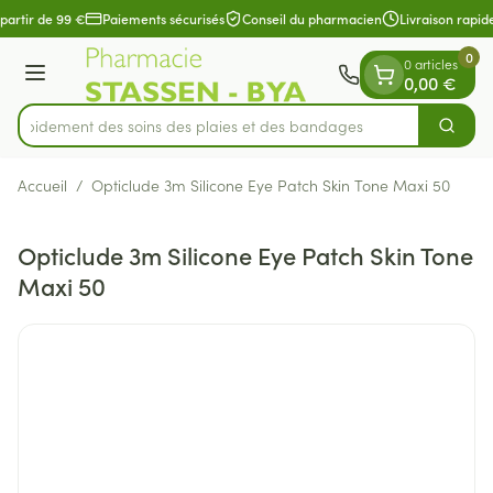
Diapositive 1 de 1
Aller au contenu
 partir de 99 €
Paiements sécurisés
Conseil du pharmacien
Livraison rapid
0
0 articles
Menu
0,00 €
z rapidement des soins des plaies et des bandages
Cherch
Rechercher
Accueil
/
Opticlude 3m Silicone Eye Patch Skin Tone Maxi 50
Opticlude 3m Silicone Eye Patch Skin Tone
Maxi 50