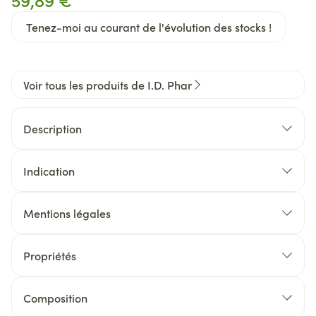
Tenez-moi au courant de l'évolution des stocks !
Voir tous les produits de I.D. Phar
Description
Indication
Capteur de graisse
traitement du surpoids
Mentions légales
aide à contrôler la perte de poids
diminue l'absorption du cholestérol pour les
Propriétés
personnes pesant <75kg
Composition
Substance active: