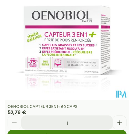
Profondeur
28 mm
Sans colorants, Sans
Restrictions
conservateurs, Sans gluten, Sans
Alimentaires
lactose, Sans produits laitiers
Température ambiante (15°C -
Préservation
25°C)
OENOBIOL CAPTEUR 3EN1+ 60 CAPS
52,76 €
Quantité