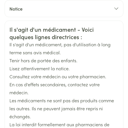
CNK
2899375
Notice
Fabricants
Français
Arega Pharma NV, Teva Belgium
Allemand
Néerlandais
Informations sur la sécurité
Il s'agit d'un médicament - Voici
Marques
Teva
quelques lignes directrices :
Il s'agit d'un médicament, pas d'utilisation à long
Largeur
60 mm
terme sans avis médical.
Tenir hors de portée des enfants.
Longueur
135 mm
Lisez attentivement la notice.
Consultez votre médecin ou votre pharmacien.
Profondeur
25 mm
En cas d'effets secondaires, contactez votre
médecin.
Quantité Du
10
Les médicaments ne sont pas des produits comme
Paquet
les autres. Ils ne peuvent jamais être repris ni
échangés.
Ingrédients
desloratadine
Actifs
La loi interdit formellement aux pharmaciens de