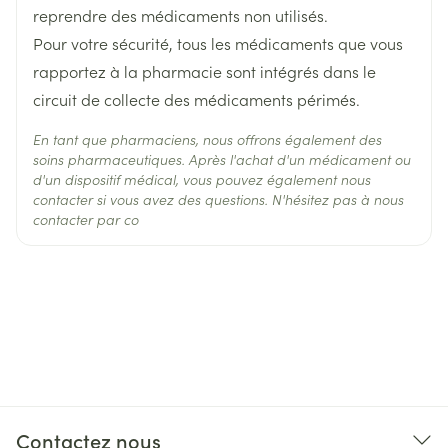
reprendre des médicaments non utilisés.
Température ambiante (15°C -
Comment prendre DESLORATADINE TEVA Veillez à
Pour votre sécurité, tous les médicaments que vous
Préservation
25°C)
toujours prendre ce médicament en suivant
rapportez à la pharmacie sont intégrés dans le
exactement les indications de votre médecin.
circuit de collecte des médicaments périmés.
Vérifiez auprès de votre médecin ou pharmacien en
En tant que pharmaciens, nous offrons également des
cas de doute. Adultes et adolescents de 12 ans et
soins pharmaceutiques. Après l'achat d'un médicament ou
plus La dose recommandée est d'un comprimé une
d'un dispositif médical, vous pouvez également nous
contacter si vous avez des questions. N'hésitez pas à nous
fois par jour avec de l'eau, au moment ou en dehors
contacter par co
des repas. Ce médicament est destiné à la voie
orale. Avalez le comprimé en entier. Concernant la
durée du traitement, votre médecin déterminera le
type de rhinite allergique dont vous souffrez et
déterminera la durée pendant laquelle vous devrez
prendre Desloratadine Teva. Si votre rhinite
allergique est intermittente (présence de
symptômes sur une période de moins de 4 jours par
Contactez nous