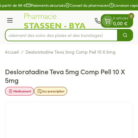
Diapositive 1 de 1
Aller au contenu
à partir de 99 €
Paiements sécurisés
Conseil du pharmacien
Livraison rapi
0
0 articles
Menu
0,00 €
z rapidement des soins des plaies et des bandages
Cherch
Rechercher
Accueil
/
Desloratadine Teva 5mg Comp Pell 10 X 5mg
Desloratadine Teva 5mg Comp Pell 10 X
5mg
Médicament
Sur prescription