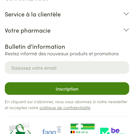
semaine ou sur une période inférieure à 4
semaines), votre médecin vous recommandera ce
Service à la clientèle
traitement pour une durée qui dépendra de
l'évaluation des antécédents de votre maladie. Si
Votre pharmacie
votre rhinite allergique est persistante (présence de
Bulletin d’information
symptômes sur une période de 4 jours ou plus par
Restez informé des nouveaux produits et promotions
semaine et pendant plus de 4 semaines), votre
médecin peut vous recommander ce traitement
Adresse mail
pour une durée plus longue. Concernant l'urticaire,
la durée de traitement peut être variable d'un
patient à l'autre et vous devez donc suivre les
Inscription
instructions de votre médecin.
En cliquant sur s'abonner, vous vous abonnez à notre newsletter
et acceptez notre
politique de confidentialité
.