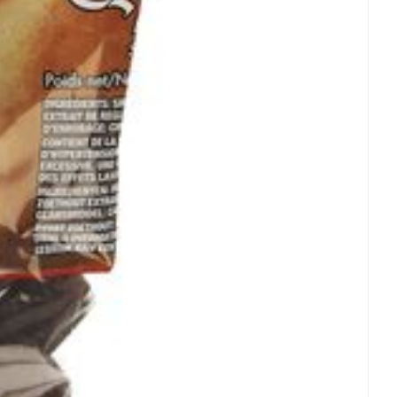
Eau micellaire
s
Yeux
s
Afficher plus
ti-insectes
Senteur
CBD