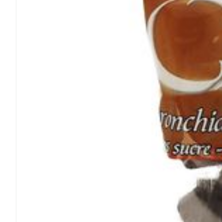
Médicaments vé
Piluliers et acc
Soins du visag
Taches de pigm
Peau sensible -
Peau mixte
Peau terne
Afficher plus
Ronflement