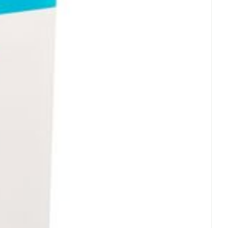
Eau micellaire
s
Yeux
s
Afficher plus
ti-insectes
Senteur
CBD