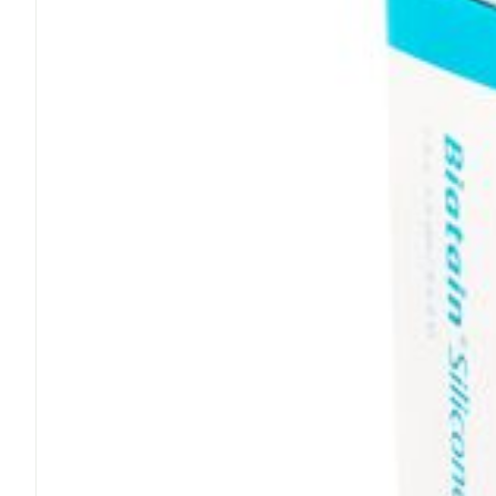
Médicaments vé
Piluliers et acc
Soins du visag
Taches de pigm
Peau sensible -
Peau mixte
Peau terne
Afficher plus
Ronflement