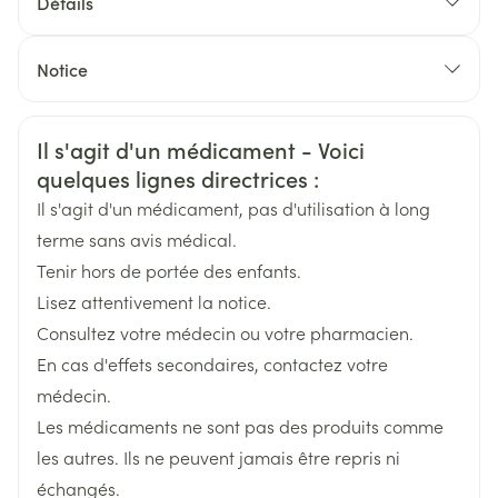
inévitable à un allergène)
Détails
microgrammes
CNK
0135913
Prévention de l'asthme prévisible (à
Notice
l'effort/allergique/anticipation): 200 microgrammes
Français
SA Glaxosmithkline
Français
Allemand
Traitement "à la demande": jusqu'à 200
Fabricants
Pharmaceuticals (GSK)
Informations sur la sécurité
microgrammes 4 fois par jour
Il s'agit d'un médicament - Voici
Allemand
Néerlandais
Néerlandais
quelques lignes directrices :
Marques
Gsk
Traitement du bronchospasme aigu: 100 à 200
Il s'agit d'un médicament, pas d'utilisation à long
microgrammes si nécessaire
terme sans avis médical.
Largeur
58 mm
Prévention de l'asthme prévisible (à
Tenir hors de portée des enfants.
l'effort/allergique/anticipation): 100 microgrammes
Lisez attentivement la notice.
Longueur
101 mm
avant l'exposition ou l'effort (jusqu'à 200
Consultez votre médecin ou votre pharmacien.
microgrammes si nécessaire)
En cas d'effets secondaires, contactez votre
Profondeur
32 mm
si vous souffrez de troubles cardio-vasculaires tels
Traitement "à la demande": jusqu'à 200
médecin.
qu'une insuffisance cardiaque, une hypertension,
microgrammes 4 fois par jour
Les médicaments ne sont pas des produits comme
une tachyarythmie connue, des douleurs cardiaques
Quantité Du
1
ischémiques ou une cardiomyopathie
les autres. Ils ne peuvent jamais être repris ni
Paquet
L'intervalle de temps entre 2 inhalations
hypertrophique obstructive ;
échangés.