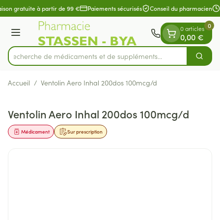
Diapositive 1 de 1
Aller au contenu
ison gratuite à partir de 99 €
Paiements sécurisés
Conseil du pharmacien
0
0 articles
Menu
0,00 €
Recherche de médicaments et de suppléments...
Cherch
Rechercher
Accueil
/
Ventolin Aero Inhal 200dos 100mcg/d
Ventolin Aero Inhal 200dos 100mcg/d
Médicament
Sur prescription