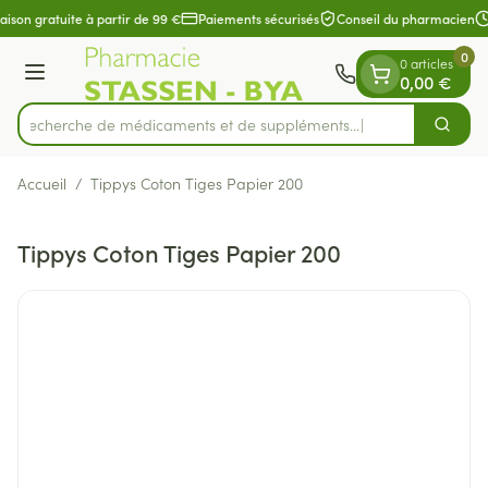
Diapositive 1 de 1
Aller au contenu
aison gratuite à partir de 99 €
Paiements sécurisés
Conseil du pharmacien
0
0 articles
Menu
0,00 €
Recherche de médicaments et de suppléments...
Cherch
Rechercher
Accueil
/
Tippys Coton Tiges Papier 200
Tippys Coton Tiges Papier 200