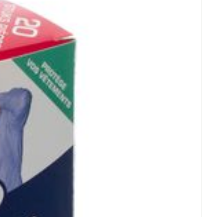
Eau micellaire
°C - 25°C)
s
Yeux
s
Afficher plus
ti-insectes
Senteur
CBD