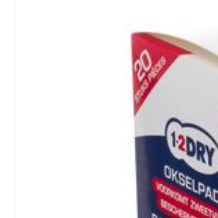
Médicaments vé
Piluliers et acc
Soins du visag
Taches de pigm
Peau sensible -
Peau mixte
Peau terne
Afficher plus
Ronflement