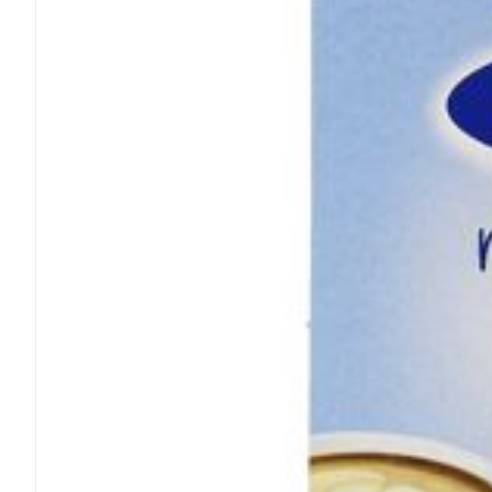
Médicaments vé
Piluliers et acc
Soins du visag
Taches de pigm
Peau sensible -
Peau mixte
Peau terne
Afficher plus
Ronflement