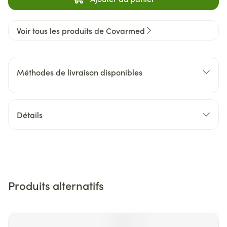
Voir tous les produits de Covarmed
Méthodes de livraison disponibles
Détails
Produits alternatifs
Il est possible de naviguer entre les éléments du carrousel 
Appuyer sur pour sauter le carrousel
Appuyez sur cette touche pour accéder à la navigation en 