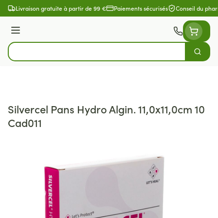
Aller au contenu
Livraison gratuite à partir de 99 €
Paiements sécurisés
Conseil du pha
Menu
Cherch
Rechercher
Silvercel Pans Hydro Algin. 11,0x11,0cm 10
Cad011