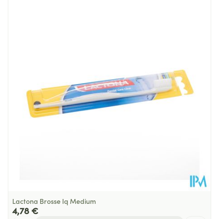
Longueur
126 mm
Profondeur
15 mm
Température ambiante (15°C -
Préservation
25°C)
Lactona Brosse Iq Medium
4,78 €