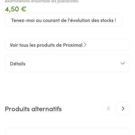
examinerons ensemble les possibilités.
4,50 €
Tenez-moi au courant de l'évolution des stocks !
Voir tous les produits de Proximal
Détails
CNK
2669935
Fabricants
Deprophar
Produits alternatifs
Marques
Proximal
Largeur
63 mm
Il est possible de naviguer entre les éléments du carrousel 
Appuyer sur pour sauter le carrousel
Appuyez sur cette touche pour accéder à la navigation en 