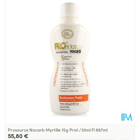
Dont acides
g
0.2
0.2
0.3
gras saturés
Température ambiante (15°C -
Préservation
25°C)
DHA
mg
77
67
100
Glucides
g
5.1
4.4
6.6
Dont sucres
g
3.4
3.0
4.4
Équivalent
g
11.5
10
15
protéines
L-
g
-
-
-
phénylalanine*
Sel
g
0.18
0.15
0.23
Prosource Nocarb Myrtille 15g Prot./30ml Fl 887ml
55,80 €