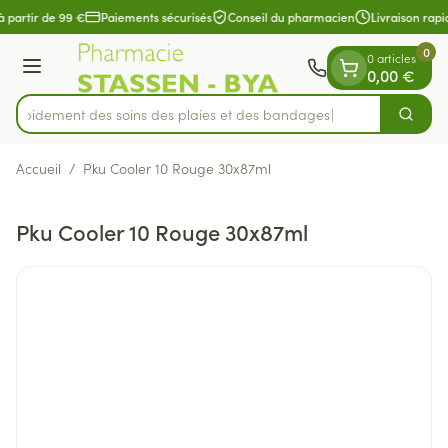
Diapositive 1 de 1
Aller au contenu
à partir de 99 €
Paiements sécurisés
Conseil du pharmacien
Livraison rapi
0
0 articles
Menu
0,00 €
z rapidement des soins des plaies et des bandages
Cherch
Rechercher
Accueil
/
Pku Cooler 10 Rouge 30x87ml
Pku Cooler 10 Rouge 30x87ml