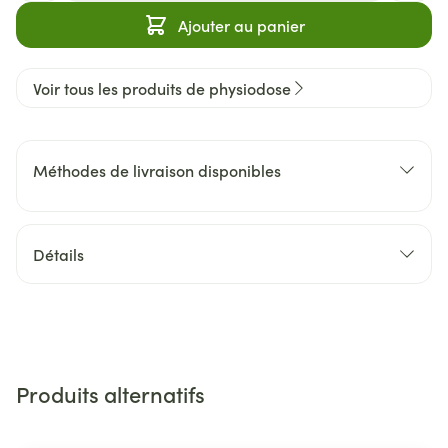
Ajouter au panier
Voir tous les produits de physiodose
Méthodes de livraison disponibles
Détails
Produits alternatifs
Il est possible de naviguer entre les éléments du carrousel 
Appuyer sur pour sauter le carrousel
Appuyez sur cette touche pour accéder à la navigation en 