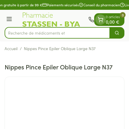
Diapositive 1 de 1
Aller au contenu
on gratuite à partir de 99 €
Paiements sécurisés
Conseil du pharmacien
Liv
0
0 articles
Menu
0,00 €
Recherche de médic
Cherch
Rechercher
Accueil
/
Nippes Pince Epiler Oblique Large N37
Nippes Pince Epiler Oblique Large N37