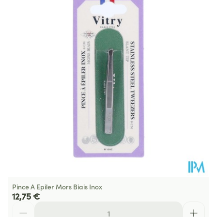
Profondeur
7 mm
Température ambiante (15°C -
Préservation
25°C)
Pince A Epiler Mors Biais Inox
12,75 €
Quantité