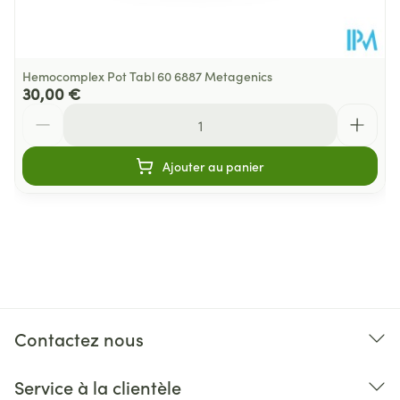
Acide
2
400 µg
folique
%
Hemocomplex Pot Tabl 60 6887 Metagenics
4
30,00 €
Biotine
20 µg
%
Quantité
Vitamine
1
Méthylcobalamine
3 µg
Ajouter au panier
B12
%
Excipients
Cellulose microcristalline
Maltodextrine
Carbonate de magnésium
Dioxyde de silicium
Acide stéarique
Contactez nous
Sels de magnésium d'acides gras
Phosphate dicalcique
Service à la clientèle