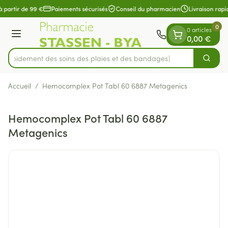
Diapositive 1 de 1
Aller au contenu
à partir de 99 €
Paiements sécurisés
Conseil du pharmacien
Livraison rapi
0
0 articles
Menu
0,00 €
z rapidement des soins des plaies et des bandages
Cherch
Rechercher
Accueil
/
Hemocomplex Pot Tabl 60 6887 Metagenics
Hemocomplex Pot Tabl 60 6887
Metagenics